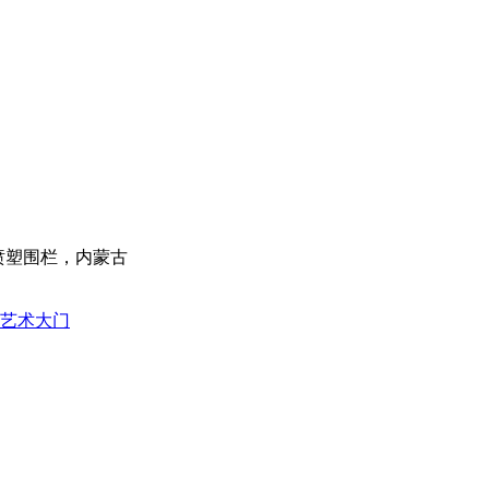
喷塑围栏，内蒙古
旋艺术大门