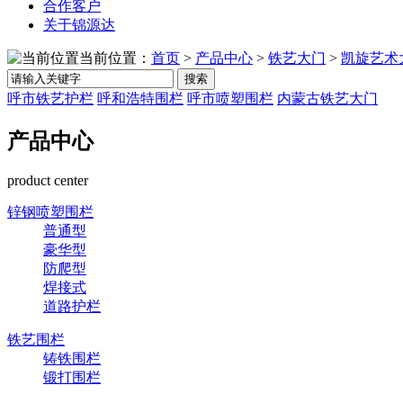
合作客户
关于锦源达
当前位置：
首页
>
产品中心
>
铁艺大门
>
凯旋艺术
搜索
呼市铁艺护栏
呼和浩特围栏
呼市喷塑围栏
内蒙古铁艺大门
产品中心
product center
锌钢喷塑围栏
普通型
豪华型
防爬型
焊接式
道路护栏
铁艺围栏
铸铁围栏
锻打围栏