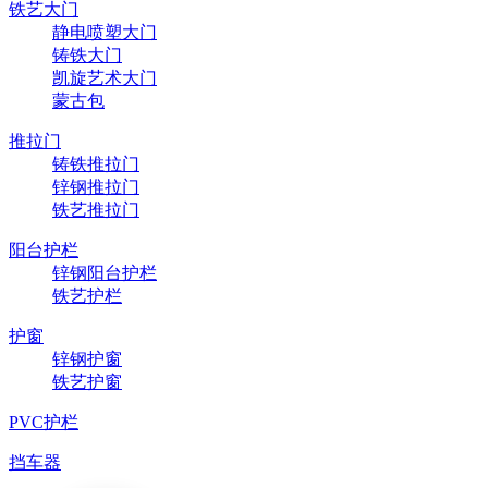
铁艺大门
静电喷塑大门
铸铁大门
凯旋艺术大门
蒙古包
推拉门
铸铁推拉门
锌钢推拉门
铁艺推拉门
阳台护栏
锌钢阳台护栏
铁艺护栏
护窗
锌钢护窗
铁艺护窗
PVC护栏
挡车器