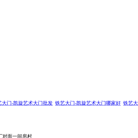
艺大门-凯旋艺术大门批发
铁艺大门-凯旋艺术大门哪家好
铁艺大
泥厂对面一间房村