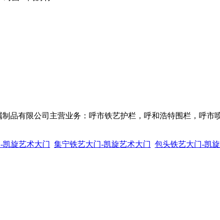
金属制品有限公司主营业务：呼市铁艺护栏，呼和浩特围栏，呼市
-凯旋艺术大门
集宁铁艺大门-凯旋艺术大门
包头铁艺大门-凯