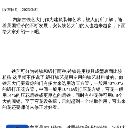
[发布日期：2023/3/8]
内蒙古铁艺大门作为建筑装饰艺术，被人们所了解，随
着我国经济的不断发展，安装铁艺大门的人也越来越多，下面
给大家介绍一下吧。
铁艺可分为铸铁和锻打两种,铸铁是用模具成型表面比较
粗糙,这里就不多说了,锻打铁艺是用专用的铁艺材料做的。做
铁艺大门要看你的门有多大来选用边匡方管，一般用40*60*2
的锻打压花方管，中间一般用16*16锻打压花方钢，弯花一般
用14*6的压花扁铁或更厚点的扁铁，同时有些花件可用6-8个
大的圆钢。至于弯花设备嘛，只能起到一个辅助作用，弯出来
的花还要师傅来修正才好看。
铁艺用的主要是灰口铸铁、球墨铸铁和玛钢铸铁，它们大