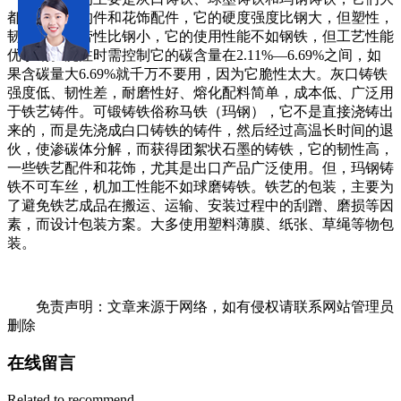
都用于铁艺构件和花饰配件，它的硬度强度比钢大，但塑性，
韧性，抗疲劳性比钢小，它的使用性能不如钢铁，但工艺性能
优于钢。浇注时需控制它的碳含量在2.11%—6.69%之间，如
果含碳量大6.69%就千万不要用，因为它脆性太大。灰口铸铁
强度低、韧性差，耐磨性好、熔化配料简单，成本低、广泛用
于铁艺铸件。可锻铸铁俗称马铁（玛钢），它不是直接浇铸出
来的，而是先浇成白口铸铁的铸件，然后经过高温长时间的退
伙，使渗碳体分解，而获得团絮状石墨的铸铁，它的韧性高，
一些铁艺配件和花饰，尤其是出口产品广泛使用。但，玛钢铸
铁不可车丝，机加工性能不如球磨铸铁。铁艺的包装，主要为
了避免铁艺成品在搬运、运输、安装过程中的刮蹭、磨损等因
素，而设计包装方案。大多使用塑料薄膜、纸张、草绳等物包
装。
免责声明：文章来源于网络，如有侵权请联系网站管理员
删除
在线留言
Related to recommend